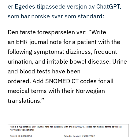
er Egedes tilpassede versjon av ChatGPT,
som har norske svar som standard:
Den
første
forespørselen
var:
“W
rite
an
EHR
journal note
for a patient with the
following symptoms: dizziness, frequent
urination, and irritable bowel disease.
U
rine
and blood test
s
have been
ordered.
A
dd
SNOMED CT
codes for all
medical terms with their
N
orwegian
translations
.”