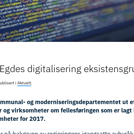
Egdes digitalisering eksistensg
Publisert i
Aktuelt
.
ommunal- og moderniseringsdepartementet ut et 
og virksomheter om fellesføringen som er lagt in
omheter for 2017.
 på bakgrunn av regjeringens igangsatte avbyråkr