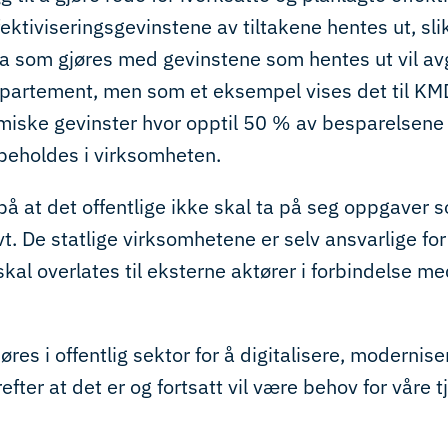
fektiviseringsgevinstene av tiltakene hentes ut, s
 Hva som gjøres med gevinstene som hentes ut vil a
partement, men som et eksempel vises det til KMD
miske gevinster hvor opptil 50 % av besparelsene
beholdes i virksomheten.
på at det offentlige ikke skal ta på seg oppgaver
vt. De statlige virksomhetene er selv ansvarlige fo
kal overlates til eksterne aktører i forbindelse med
øres i offentlig sektor for å digitalisere, modernis
fter at det er og fortsatt vil være behov for våre t