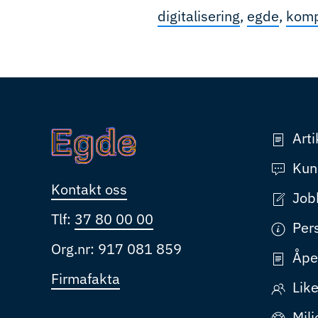
digitalisering
,
egde
,
komp
Arti
Kun
Kontakt oss
Job
Tlf:
37 80 00 00
Per
Org.nr: 917 081 859
Åpe
Firmafakta
Like
Milj