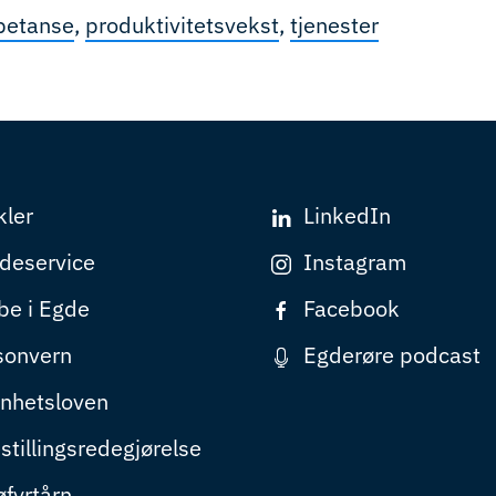
etanse
,
produktivitetsvekst
,
tjenester
kler
LinkedIn
deservice
Instagram
be i Egde
Facebook
sonvern
Egderøre podcast
nhetsloven
stillingsredegjørelse
øfyrtårn