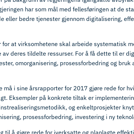
egjeringen har som mål med fellesføringen at de st
de eller bedre tjenester gjennom digitalisering, eff
er for at virksomhetene skal arbeide systematisk m
v deres tildelte ressurser. For å få dette til er dig
ester, omorganisering, prosessforbedring og bruk 
 må i sine årsrapporter for 2017 gjøre rede for hvil
agt. Eksempler på konkrete tiltak er implementering
nstrealiseringsmetodikk, og enkeltprosjekter knytt
isering, prosessforbedring, investering i ny teknolo
 til å gjøre rede for iverksatte og planlagte effekti