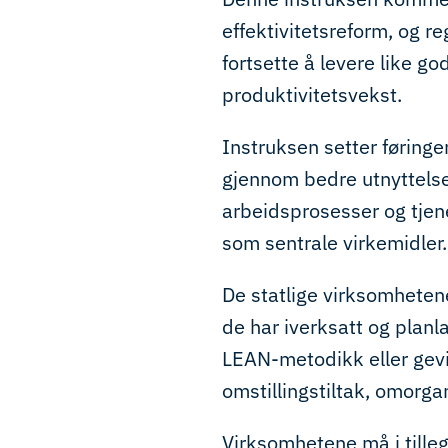
effektivitetsreform, og r
fortsette å levere like go
produktivitetsvekst.
Instruksen setter føring
gjennom bedre utnyttelse a
arbeidsprosesser og tjen
som sentrale virkemidler.
De statlige virksomhetene
de har iverksatt og planl
LEAN-metodikk eller gevi
omstillingstiltak, omorgan
Virksomhetene må i tillegg