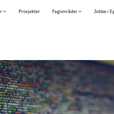
r
Prosjekter
Fagområder
Jobbe i E