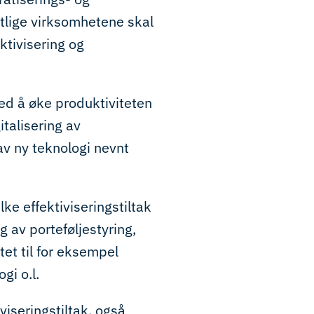
atlige virksomhetene skal
ektivisering og
ed å øke produktiviteten
italisering av
av ny teknologi nevnt
ke effektiviseringstiltak
 av porteføljestyring,
et til for eksempel
gi o.l.
viseringstiltak, også