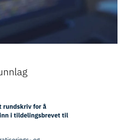
runnlag
rundskriv for å
n i tildelingsbrevet til
atiserings- og