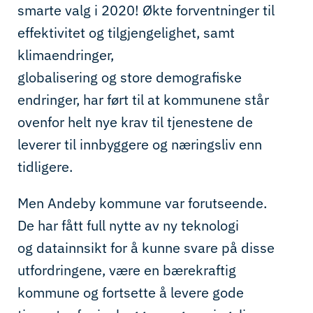
smarte valg
i 2020!
Økte forve
ntninger
til
effektivitet og
tilgjengelighet
,
samt
k
limaendringer,
glo
bal
isering
og
store
demografiske
endringer, har ført til
a
t
kommunene
står
ovenfor helt nye krav til tjenestene
de
leverer til innbyggere og næringsliv
enn
tidligere
.
M
en Andeby kommune var forutseende.
De
har fått
full nytte av
ny teknologi
og
data
innsikt
for å
kunne svare på disse
utfordringene
,
være en bærekraftig
kommune og
fortsette å
levere gode