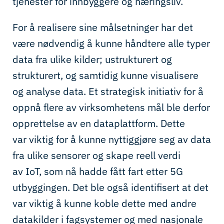
tjenester for innbyggere og næringsliv
.
F
o
r å realisere sine målsetninger har det
være nødvendig å kunne håndtere alle typer
data fra ulike kilder; ustrukturert og
strukturert, og samtidig kunne visualisere
og analyse data. Et strategisk initiativ for å
oppnå flere av virksomhetens mål ble derfor
opprettelse av en dataplattform.
Dette
var
viktig for å kunne nyttiggjøre seg av
data
fra
ulike
sensorer
og
skape
reell verdi
av
IoT
,
som nå
hadde fått fart
etter
5G
utbyggingen. Det ble også identifisert at det
var viktig
å kunne
koble dette med andre
datakilder i fagsystemer
og
med
nasjonale