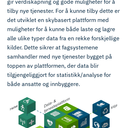
gir
verdiskapning og gode muligheter for å
tilby nye tjenester. For å kunne tilby dette er
det utviklet en
skybasert
plattform
med
muligheter for å kunne
både
laste og
lagre
alle ulike typer data
fra en rekke forskjellige
kilder. Det
te
sikrer at fagsystemene
samhandler
med
nye tjenester bygget på
toppen av plattformen
,
der
data
bli
r
tilgjengeliggjort for statistikk/analyse
for
både
ansatte
og innbyggere
.