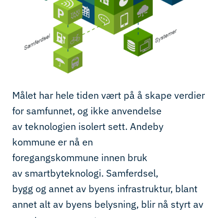
Målet
har hele tiden vært på å skape verdier
for samfunnet
,
og ikke
anvendelse
av
teknologien isolert sett.
Andeby
kommune
er nå en
foregangs
kommune
innen
bruk
av
smartbyteknologi
.
Samferdsel
,
bygg
og
annet av byens infrastruktur, blant
annet
alt av
byens belysning
,
blir
nå
styrt av