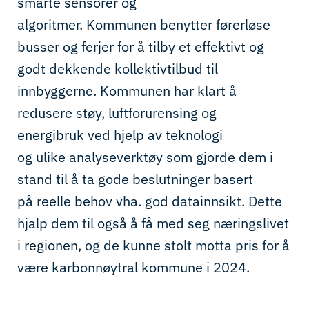
smarte sensorer og
algoritmer
.
Kommunen
benytter førerløse
busser
og ferjer
for
å tilby et
effektivt og
godt dekkende
k
ollektivtilbud til
innbyggerne
.
Kommunen har klart å
redusere støy
,
luftforurensing
og
energibruk
ved hjelp av
teknologi
og
ulike
analyseverktøy som gjorde dem i
stand til å ta gode
beslutninger
basert
på
reelle
behov vha. god datainnsikt
.
De
tte
hjalp dem til
også
å få med seg næringslivet
i regionen, og
de
kunne stolt
motta pris for å
være karbonnøytral kommune
i 20
2
4
.