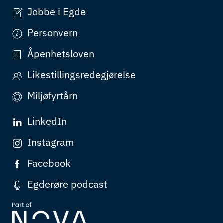
Jobbe i Egde
Personvern
Åpenhetsloven
Likestillingsredegjørelse
Miljøfyrtårn
LinkedIn
Instagram
Facebook
Egderøre podcast