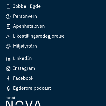
Jobbe i Egde
Personvern
Åpenhetsloven
Likestillingsredegjørelse
Miljøfyrtårn
LinkedIn
Instagram
Facebook
Egderøre podcast