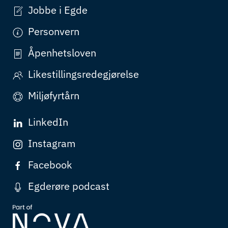
Jobbe i Egde
Personvern
Åpenhetsloven
Likestillingsredegjørelse
Miljøfyrtårn
LinkedIn
Instagram
Facebook
Egderøre podcast