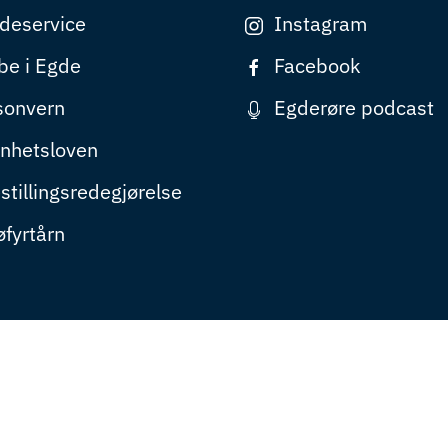
deservice
Instagram
be i Egde
Facebook
sonvern
Egderøre podcast
nhetsloven
stillingsredegjørelse
øfyrtårn