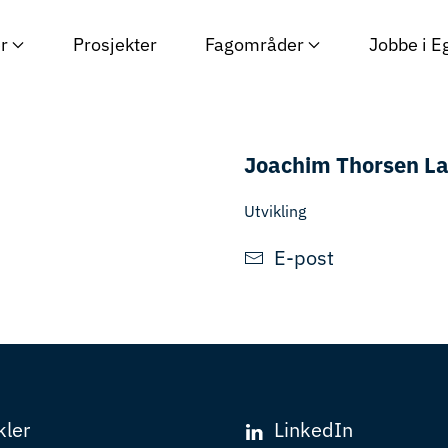
r
Prosjekter
Fagområder
Jobbe i E
Joachim Thorsen L
Utvikling
E-post
kler
LinkedIn