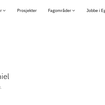
r
Prosjekter
Fagområder
Jobbe i E
iel
2
.