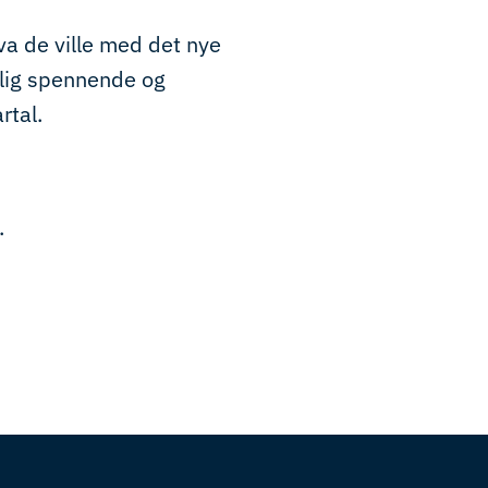
va de ville med det nye
olig spennende og
rtal.
.