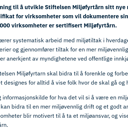
ning til å utvikle Stiftelsen Miljøfyrtårn sitt nye
ifikat for virksomheter som vil dokumentere sin
00 virksomheter er sertifisert Miljøfyrtårn.
bærer systematisk arbeid med miljøtiltak i hverd
iterier og gjennomfører tiltak for en mer miljøvennlig
t er anerkjent av myndighetene ved offentlige innkj
telsen Miljøfyrtarn skal bidra til å forenkle og forb
designes for alltid å vise folk hvor de skal gå og 
ig informasjonskilde for hva det vil si å være en mil
an bidra til en mer miljøvennlig drift og et godt a
rksomheter blir motivert til å ta et miljøansvar, og v
årn.