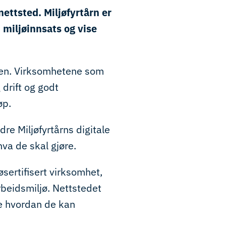
 nettsted. Miljøfyrtårn er
 miljøinnsats og vise
agen. Virksomhetene som
 drift og godt
øp.
edre Miljøfyrtårns digitale
hva de skal gjøre.
jøsertifisert virksomhet,
rbeidsmiljø. Nettstedet
ise hvordan de kan