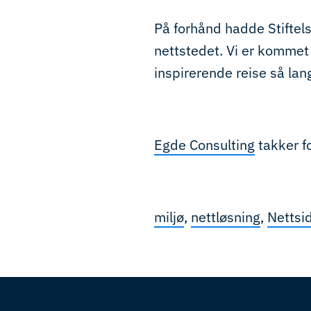
På forhånd hadde Stiftel
nettstedet. Vi er kommet
inspirerende reise så lang
Egde Consulting
takker fo
miljø
,
nettløsning
,
Nettsi