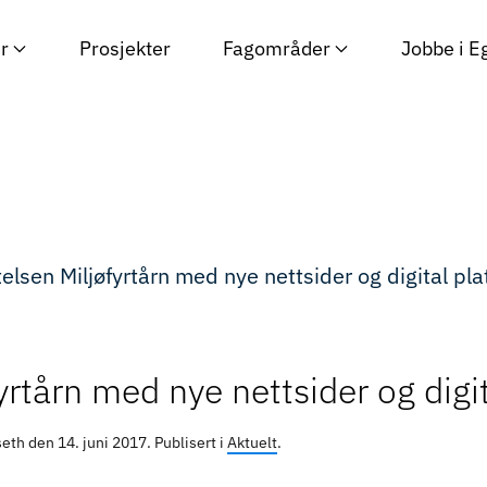
r
Prosjekter
Fagområder
Jobbe i E
fyrtårn med nye nettsider og digi
mseth den
14. juni 2017
. Publisert i
Aktuelt
.