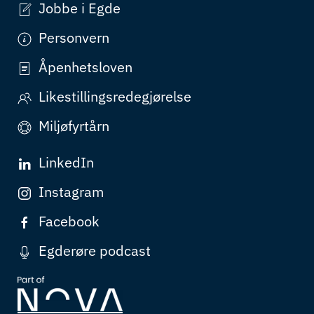
Jobbe i Egde
Personvern
Åpenhetsloven
Likestillingsredegjørelse
Miljøfyrtårn
LinkedIn
Instagram
Facebook
Egderøre podcast