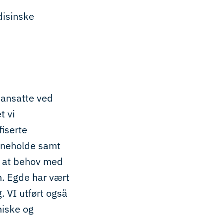
disinske
ansatte ved
t vi
fiserte
inneholde samt
ig at behov med
on. Egde har vært
g. VI utført også
niske og