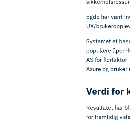
sikkerhetsressur
Egde har vært inv
UX/brukeropplevel
Systemet et base
populære åpen-ki
AS for flerfaktor
Azure og bruker 
Verdi for
Resultatet har b
for fremtidig vid