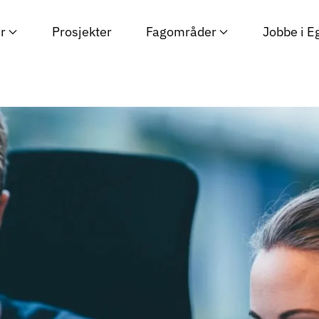
r
Prosjekter
Fagområder
Jobbe i E