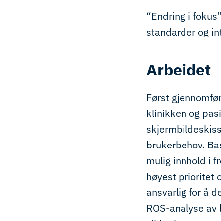
“Endring i fokus”
standarder og int
Arbeidet
Først gjennomfø
klinikken og pasi
skjermbildeskisse
brukerbehov. Bas
mulig innhold i f
høyest prioritet 
ansvarlig for å d
ROS-analyse av l