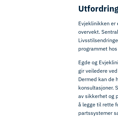
Utfordrin
Evjeklinikken er 
overvekt. Sentral
Livsstilsendring
programmet hos E
Egde og Evjekli
gir veiledere ved
Dermed kan de ha
konsultasjoner. 
av sikkerhet og
å legge til rette
partssystemer sa