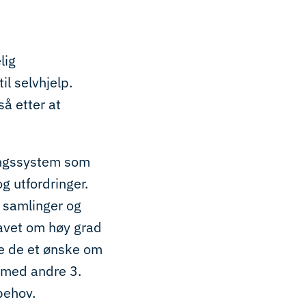
lig
il selvhjelp.
å etter at
ingssystem som
g utfordringer.
 samlinger og
ravet om høy grad
e de et ønske om
s med andre 3.
behov.