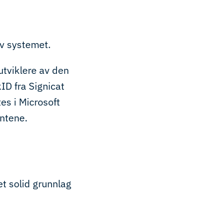
av systemet.
utviklere av den
ID fra Signicat
es i Microsoft
ntene.
et solid grunnlag