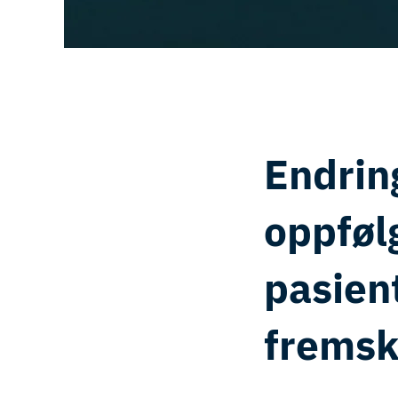
Endring
oppføl
pasien
fremsk