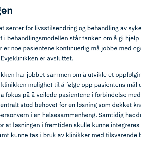
gen
et senter for livsstilsendring og behandling av syke
t i behandlingsmodellen står tanken om å gi hjelp t
er er noe pasientene kontinuerlig må jobbe med ogs
vjeklinikken er avsluttet.
nikken har jobbet sammen om å utvikle et oppfølg
 klinikken mulighet til å følge opp pasientens mål o
 fokus på å veilede pasientene i forbindelse med
Sentralt stod behovet for en løsning som dekket k
 personvern i en helsesammenheng. Samtidig hadd
 for at løsningen i fremtiden skulle kunne integrere
mt kunne tas i bruk av klinikker med tilsvarende 