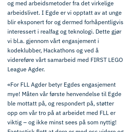
og med arbeidsmetoder fra det virkelige
arbeidslivet. I Egde er vi opptatt av at unge
blir eksponert for og dermed forhåpentligvis
interessert i realfag og teknologi. Dette gjør
vi bl.a. gjennom vårt engasjement i
kodeklubber, Hackathons og ved å
videreføre vårt samarbeid med FIRST LEGO
League Agder.
«For FLL Agder betyr Egdes engasjement
mye! Måten vår første henvendelse til Egde
ble mottatt på, og respondert på, støtter
opp om vår tro på at arbeidet med FLL er
viktig – og ikke minst sees på som nyttig!
Fantastisk flott at dere er med oss videre og