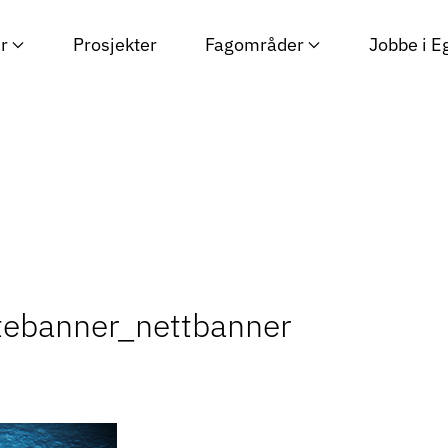
r
Prosjekter
Fagområder
Jobbe i E
tebanner_nettbanner